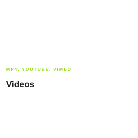
Bild­unter­titel
als Text Element
MP4, YOUTUBE, VIMEO
Videos