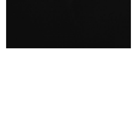
Bild­unter­titel
als Text Element